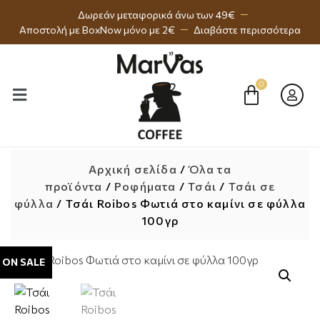
Δωρεάν μεταφορικά άνω των 49€
Αποστολή με BoxNow μόνο με 2€
Διαβάστε περισσότερα
Αρχική σελίδα
/
Όλα τα
προϊόντα
/
Ροφήματα
/
Τσάι
/
Τσάι σε
φύλλα
/ Τσάι Roibos Φωτιά στο καμίνι σε φύλλα
100γρ
ON SALE