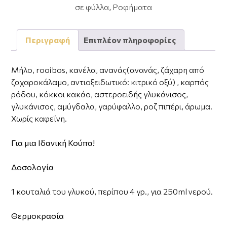
σε φύλλα
,
Ροφήματα
Περιγραφή
Επιπλέον πληροφορίες
Μήλο, rooibos, κανέλα, ανανάς(ανανάς, ζάχαρη από
ζαχαροκάλαμο, αντιοξειδωτικό: κιτρικό οξύ) , καρπός
ρόδου, κόκκοι κακάο, αστεροειδής γλυκάνισος,
γλυκάνισος, αμύγδαλα, γαρύφαλλο, ροζ πιπέρι, άρωμα.
Χωρίς καφεΐνη.
Για μια Ιδανική Κούπα!
Δοσολογία
1 κουταλιά του γλυκού, περίπου 4 γρ., για 250ml νερού.
Θερμοκρασία