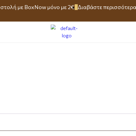
στολή με BoxNow μόνο με 2€
Διαβάστε περισσότερ