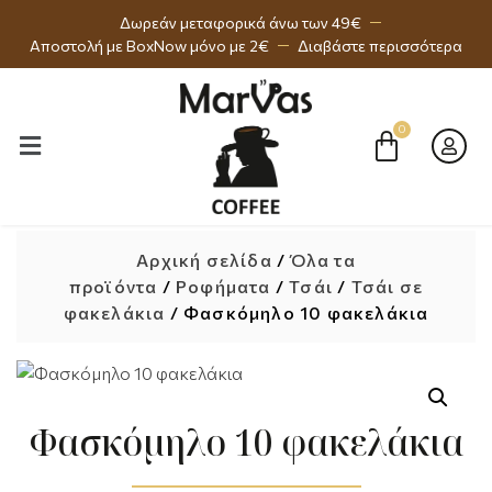
Δωρεάν μεταφορικά άνω των 49€
Αποστολή με BoxNow μόνο με 2€
Διαβάστε περισσότερα
Αρχική σελίδα
/
Όλα τα
προϊόντα
/
Ροφήματα
/
Τσάι
/
Τσάι σε
φακελάκια
/ Φασκόμηλο 10 φακελάκια
Φασκόμηλο 10 φακελάκια