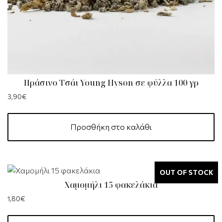
Πράσινο Τσάι Young Hyson σε φύλλα 100 γρ
3,90
€
Προσθήκη στο καλάθι
OUT OF STOCK
Χαμομήλι 15 φακελάκια
1,80
€