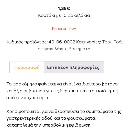
1,35
€
Κουτάκι με 10 φακελάκια
Εξαντλημένο
Κωδικός προϊόντος:
40-06-0002
Κατηγορίες:
Τσάι
,
Τσάι
σε φακελάκια
,
Ροφήματα
Περιγραφή
Επιπλέον πληροφορίες
Το φασκόμηλο φαίνεται να είναι ένα ιδιαίτερο βότανο
και άξιο σεβασμού για τις θεραπευτικές του ιδιότητες
από την αρχαιότητα.
Χρησιμοποιείται για να θεραπεύσει τα
συμπτώματα της
γαστρεντερικής οδού και τα φουσκώματα,
καταπολεμά την υπερβολική εφίδρωση