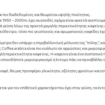
αι πιο διαδεδομένος και θεωρείται υψηλής ποιότητας.
ι 1950 – 2000m, έχει αυγοειδές σχήμα είναι αρκετά ανεπτυγμ
κιά γεύση λόγω της αρκετά χαμηλής περιεκτικότητας καφεϊνης
φεόδεντρο, τόσο πιο γευστικούς και αρωματικούς καφέδες έχ
όμετρα δεν υπάρχει η περιβαλλοντική μόλυνση της “πόλης”, κα
ης Coffea arabica είναι πιο ευάλωτο σε αρρώστιες και μικροορ
λή περιεκτικότητα καφεϊνης. Η καφεϊνη είναι ένα συστατικό
ει οποιοδήποτε μικροοργανισμό ή έντομο πάει να προσβάλλει 
αφέ, θα μας προσφέρει γλυκύτητα, οξύτητες φρούτων και ε
ζεται για τον επιθετικό χαρακτήρα που έχει στην γεύση, τα έν