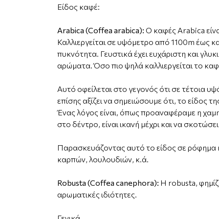
Είδος καφέ:
Arabica (Coffea arabica):
Ο καφές Arabica είν
Καλλιεργείται σε υψόμετρο από 1100m έως κα
πυκνότητα. Γευστικά έχει ευχάριστη και γλυ
αρώματα. Όσο πιο ψηλά καλλιεργείται το κα
Αυτό οφείλεται στο γεγονός ότι σε τέτοια υψ
επίσης αξίζει να σημειώσουμε ότι, το είδος τ
Ένας λόγος είναι, όπως προαναφέραμε η χαμη
στο δέντρο, είναι ικανή μέχρι και να σκοτώσ
Παρασκευάζοντας αυτό το είδος σε ρόφημα κ
καρπών, λουλουδιών, κ.ά.
Robusta (Coffea canephora):
Η robusta, φημί
αρωματικές ιδιότητες.
Γενικά,