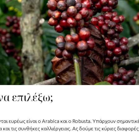
να επιλέξω;
νται ευρέως είναι ο Arabica και ο Robusta. Υπάρχουν σημαντι
α και τις συνθήκες καλλιέργειας. Ας δούμε τις κύριες διαφορές