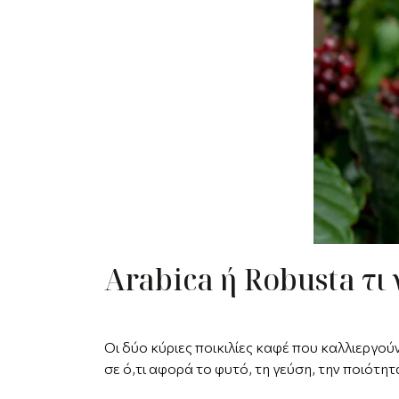
Arabica ή Robusta τι 
Οι δύο κύριες ποικιλίες καφέ που καλλιεργού
σε ό,τι αφορά το φυτό, τη γεύση, την ποιότητ