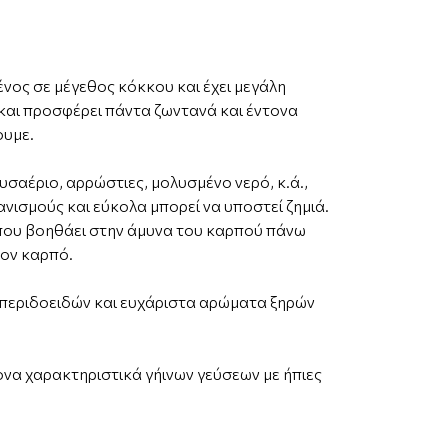
ένος σε μέγεθος κόκκου και έχει μεγάλη
 και προσφέρει πάντα ζωντανά και έντονα
ουμε.
υσαέριο, αρρώστιες, μολυσμένο νερό, κ.ά.,
γανισμούς και εύκολα μπορεί να υποστεί ζημιά.
 που βοηθάει στην άμυνα του καρπού πάνω
τον καρπό.
σπεριδοειδών και ευχάριστα αρώματα ξηρών
τονα χαρακτηριστικά γήινων γεύσεων με ήπιες