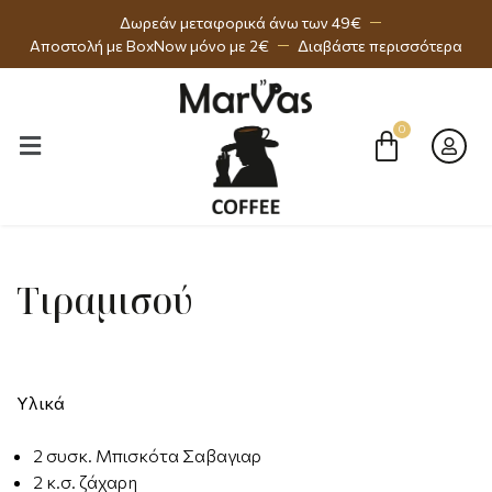
Δωρεάν μεταφορικά άνω των 49€
Αποστολή με BoxNow μόνο με 2€
Διαβάστε περισσότερα
Τιραμισού
Υλικά
2 συσκ. Μπισκότα Σαβαγιαρ
2 κ.σ. ζάχαρη