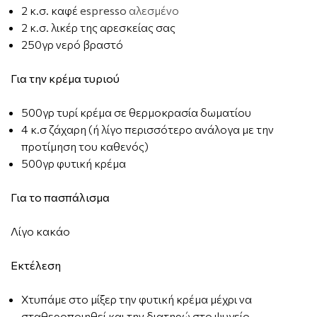
2 κ.σ. καφέ
espresso
αλεσμένο
2 κ.σ. λικέρ της αρεσκείας σας
250γρ νερό βραστό
Για την κρέμα τυριού
500γρ τυρί κρέμα σε θερμοκρασία δωματίου
4 κ.σ ζάχαρη (ή λίγο περισσότερο ανάλογα με την
προτίμηση του καθενός)
500γρ φυτική κρέμα
Για το πασπάλισμα
Λίγο κακάο
Εκτέλεση
Χτυπάμε στο μίξερ την φυτική κρέμα μέχρι να
σταθεροποιηθεί και την διατηρώ στο ψυγείο.