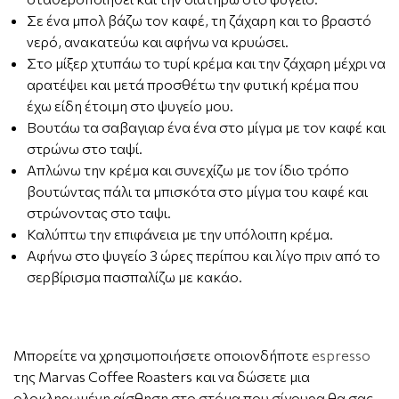
Σε ένα μπολ βάζω τον καφέ, τη ζάχαρη και το βραστό
νερό, ανακατεύω και αφήνω να κρυώσει.
Στο μίξερ χτυπάω το τυρί κρέμα και την ζάχαρη μέχρι να
αρατέψει και μετά προσθέτω την φυτική κρέμα που
έχω είδη έτοιμη στο ψυγείο μου.
Βουτάω τα σαβαγιαρ ένα ένα στο μίγμα με τον καφέ και
στρώνω στο ταψί.
Απλώνω την κρέμα και συνεχίζω με τον ίδιο τρόπο
βουτώντας πάλι τα μπισκότα στο μίγμα του καφέ και
στρώνοντας στο ταψι.
Καλύπτω την επιφάνεια με την υπόλοιπη κρέμα.
Αφήνω στο ψυγείο 3 ώρες περίπου και λίγο πριν από το
σερβίρισμα πασπαλίζω με κακάο.
Μπορείτε να χρησιμοποιήσετε οποιονδήποτε
espresso
της Marvas Coffee Roasters και να δώσετε μια
ολοκληρωμένη αίσθηση στο στόμα που σίγουρα θα σας